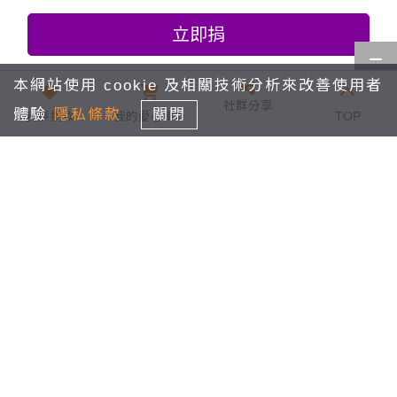
立即捐
本網站使用 cookie 及相關技術分析來改善使用者
社群分享
體驗
隱私條款
關閉
我要捐款
我的愛心車
0
TOP
《愛就不孤單》關懷行動
回列表
經常費
最新消息