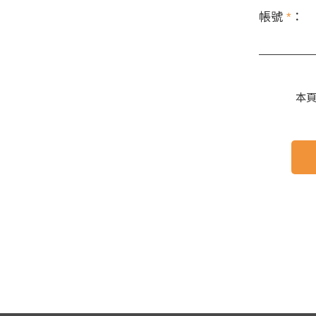
帳號
*
：
本頁