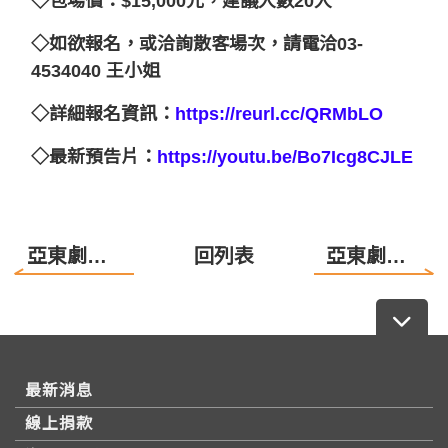
◇包場價：$15,000元，建議人數20人
◇如欲報名，或洽詢散客場次，請電洽03-
4534040 王小姐
◇詳細報名資訊：
https://reurl.cc/QRMbLO
◇最新預告片：
https://youtu.be/Bo7Icg8CJLE
亞東劇團Musical Summer Camp《I am SO special》
回列表
亞東劇團7月通訊《讓人感動的能力從何而來？》
最新消息
線上捐款