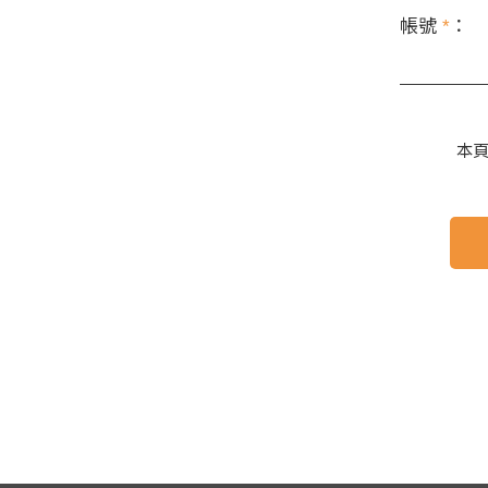
帳號
*
：
本頁