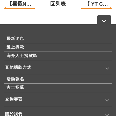
【暑假NERF情境式創意劇場要來了！】
回列表
【 YT CARE 關懷巡演 - 大園敏盛醫院 】
最新消息
線上捐款
海外人士捐款區
其他捐款方式
活動報名
志工招募
查詢專區
關於我們