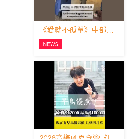
《愛就不孤單》中部公益關懷陪伴巡演啟程！
NEWS
2026音樂劇夏令營《I am So Loved》 早鳥優惠報名中！