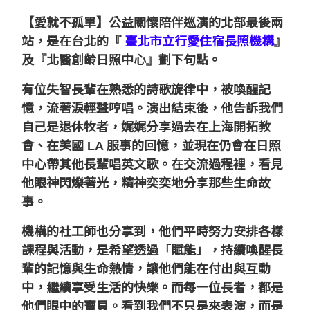
【愛就不孤單】公益關懷陪伴巡演的北部最後兩
站，
是在台北的『
臺北市立行愛住宿長照機構
』
及『北醫創齡日照中心』劃下句點。
有位失智長輩在熟悉的詩歌旋律中，被喚醒記
憶，流著淚輕聲哼唱。
演出結束後，他告訴我們
自己是退休牧者，
娓娓分享過去在上海開拓教
會、在美國 LA 服事的回憶，並
現在仍會在日照
中心帶其他長輩唱英文歌。
在交流過程裡，看見
他眼神閃爍著光，精神奕奕地分享那些生命故
事。
機構的社工師也分享到，
他們平時努力安排各樣
課程與活動，
是希望透過「賦能」，持續喚醒長
輩的記憶與生命熱情，
讓他們能在付出與互動
中，繼續享受生活的快樂。
而每一位長者，都是
他們眼中的寶貝。
看到我
們不只是來表演，而是