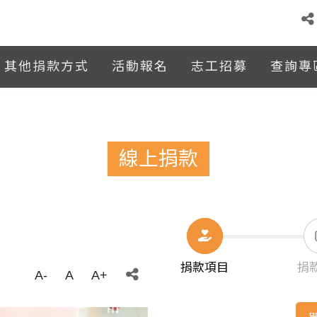
其他捐款方式
活動報名
志工招募
查詢專
線上捐款
捐款項目
捐
A-
A
A+