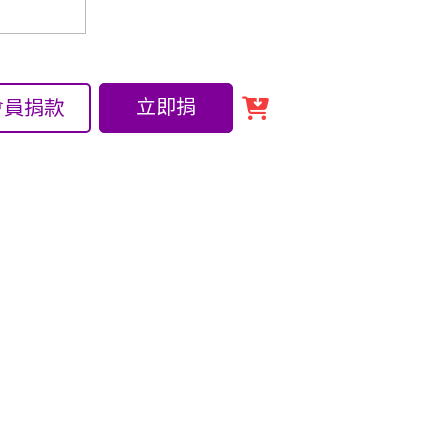
立即捐
會員捐款