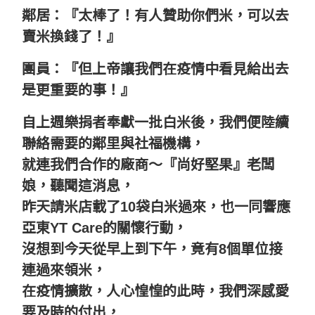
鄰居：『太棒了！有人贊助你們米，可以去
賣米換錢了！』
團員：『但上帝讓我們在疫情中看見給出去
是更重要的事！』
自上週樂捐者奉獻一批白米後，我們便陸續
聯絡需要的鄰里與社福機構，
就連我們合作的廠商～『尚好堅果』老闆
娘，聽聞這消息，
昨天請米店載了10袋白米過來，也一同響應
亞東YT Care的關懷行動，
沒想到今天從早上到下午，竟有8個單位接
連過來領米，
在疫情擴散，人心惶惶的此時，我們深感愛
要及時的付出，