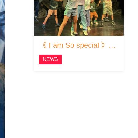
《 I am So special 》Musical Summer Camp 排練花絮
NEWS