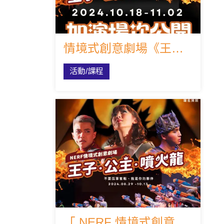
情境式創意劇場《王子．公主．噴火龍》延長加演場次公告！
活動/課程
「 NERF 情境式創意劇場」重磅回歸！