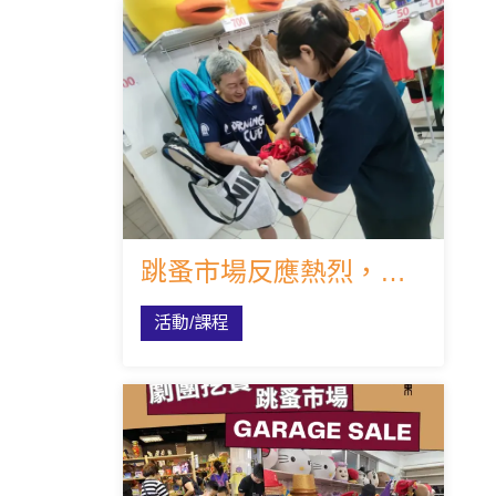
跳蚤市場反應熱烈，七月再加開場次喔！
活動/課程