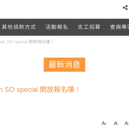
其他捐款方式
活動報名
志工招募
查詢專
 SO special 開放報名嘍！
最新消息
SO special 開放報名嘍！
A-
A
A