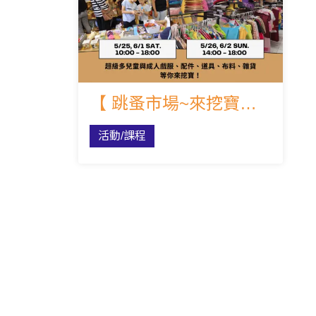
【 跳蚤市場~來挖寶喽! 】
活動/課程