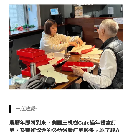
一起送愛~
農曆年即將到來，劇團三棵樹Cafe過年禮盒訂
單，及藝術協會的公益送愛訂單較多，為了趕在