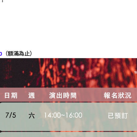
團！
0
（額滿為止）