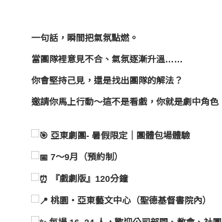
一句話，瞬間把氣氛點燃。
當團隊裡意見不合、氣氛逐漸升溫……
你會堅持己見，還是找出團隊的解法？
邀請你馬上行動～這不是看戲，你就是劇中角色
亞東劇團- 暑假限定｜團體包場體驗
7～9月（預約制）
『戲劇版』120分鐘
桃園・亞東藝文中心（聖德基督書院內）