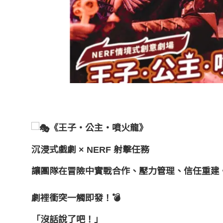
《王子・公主・噴火龍》
沉浸式戲劇 × NERF 射擊任務
讓團隊在冒險中實戰合作、壓力管理、信任重建
劇裡
衝突一觸即發！💣
「沒話說了吧！」