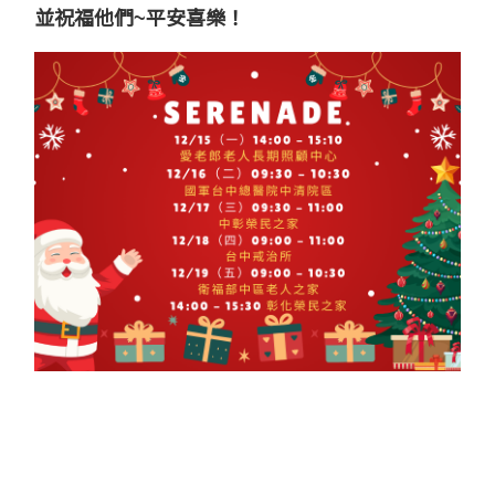
並
祝福他們~平安喜樂！