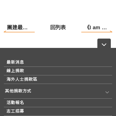
團建最佳體驗遊戲！
回列表
《I am SO Special 夏令營》音樂劇成長營！
最新消息
線上捐款
海外人士捐款區
其他捐款方式
活動報名
志工招募