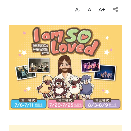
A-
A
A+