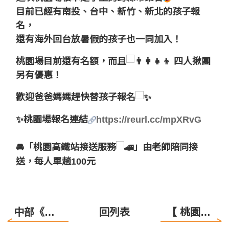
目前已經有南投、台中、新竹、新北的孩子報
名，
還有海外回台放暑假的孩子也一同加入！
桃園場目前還有名額，
而且
四人揪團
另有優惠！
歡迎爸爸媽媽趕快替孩子報名
✨桃園場報名連結
https://reurl.cc/mpXRvG
🚘「桃園高鐵站接送服務
」由老師陪同接
送，每人單趟100元
中部《愛就不孤單》 關懷之旅，平安完成！
回列表
【 桃園區《愛就不孤單》旅程讓我們感動不已！】